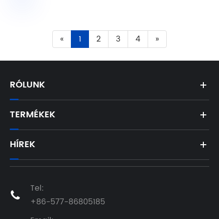
«
1
2
3
4
»
RÓLUNK
TERMÉKEK
HÍREK
Tel:

+86-577-86805185