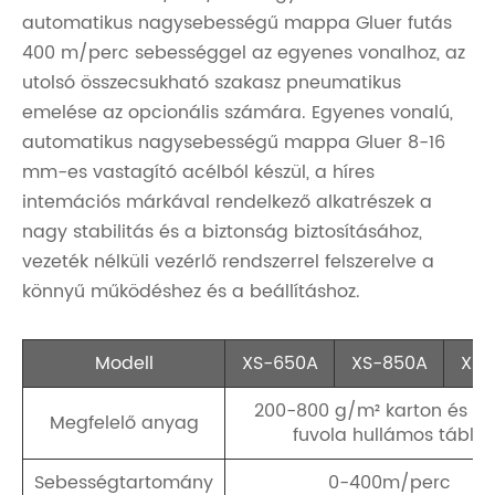
automatikus nagysebességű mappa Gluer futás
400 m/perc sebességgel az egyenes vonalhoz, az
utolsó összecsukható szakasz pneumatikus
emelése az opcionális számára. Egyenes vonalú,
automatikus nagysebességű mappa Gluer 8-16
mm-es vastagító acélból készül, a híres
intemációs márkával rendelkező alkatrészek a
nagy stabilitás és a biztonság biztosításához,
vezeték nélküli vezérlő rendszerrel felszerelve a
könnyű működéshez és a beállításhoz.
Modell
XS-650A
XS-850A
XS-
200-800 g/m² karton és N
Megfelelő anyag
fuvola hullámos tábla
Sebességtartomány
0-400m/perc