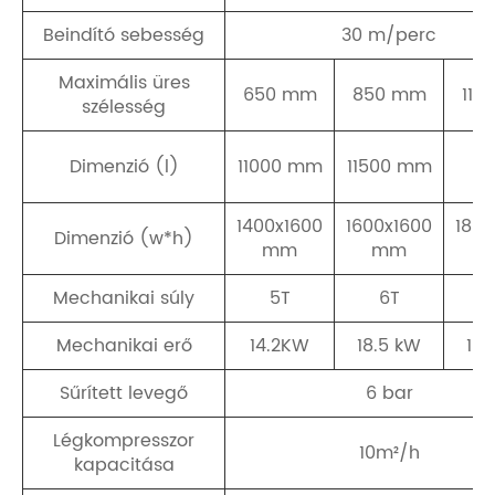
Beindító sebesség
30 m/perc
Maximális üres
650 mm
850 mm
110
szélesség
12
Dimenzió (l)
11000 mm
11500 mm
1400x1600
1600x1600
1850
Dimenzió (w*h)
mm
mm
Mechanikai súly
5T
6T
Mechanikai erő
14.2KW
18.5 kW
18.
Sűrített levegő
6 bar
Légkompresszor
10m²/h
kapacitása