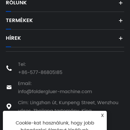
RÓLUNK
TERMÉKEK
HÍREK
Tel:

+86-577-86805185
Email:

info@foldergluer-machine.com
Cím: Lingzhan út, Kunpeng Street, Wenzhou

város, Zhejiang tartomány, Kína
X
Cookie-kat használunk, hogy jobb