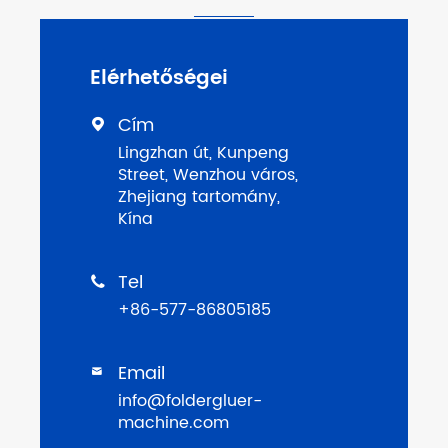
Elérhetőségei
Cím

Lingzhan út, Kunpeng
Street, Wenzhou város,
Zhejiang tartomány,
Kína
Tel

+86-577-86805185
Email

info@foldergluer-
machine.com