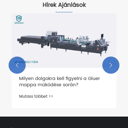
Hírek Ajánlások
A nagy hatékonyságú mappa gluer
alkalmazási gyakorlata az
élelmiszeriparban
Mutass többet >>

