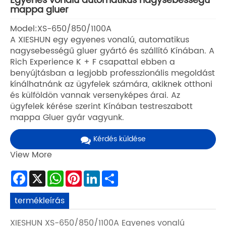
Egyenes vonalú automatikus nagysebességű
mappa gluer
Model:XS-650/850/1100A
A XIESHUN egy egyenes vonalú, automatikus
nagysebességű gluer gyártó és szállító Kínában. A
Rich Experience K + F csapattal ebben a
benyújtásban a legjobb professzionális megoldást
kínálhatnánk az ügyfelek számára, akiknek otthoni
és külföldön vannak versenyképes árai. Az
ügyfelek kérése szerint Kínában testreszabott
mappa Gluer gyár vagyunk.
Kérdés küldése
View More
Facebook
X
WhatsApp
Pinterest
LinkedIn
Share
termékleírás
XIESHUN XS-650/850/1100A Egyenes vonalú