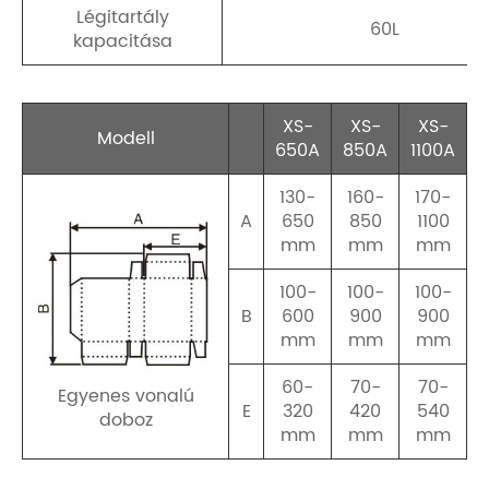
Légitartály
60L
kapacitása
XS-
XS-
XS-
Modell
650A
850A
1100A
130-
160-
170-
A
650
850
1100
mm
mm
mm
100-
100-
100-
B
600
900
900
mm
mm
mm
60-
70-
70-
Egyenes vonalú
E
320
420
540
doboz
mm
mm
mm